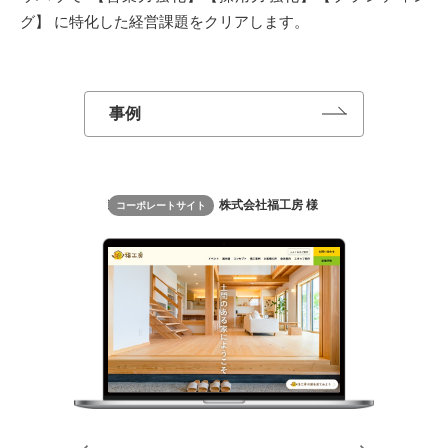
グ】
に特化した経営課題をクリアします。
事例
式会社福工房 様
静興茶業株式会社 様
コーポレートサイト
リクルートサイト