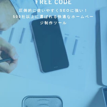
福工房様の事例
圧倒的に使いやすくSEOに強い！
静興茶業様の事例
500社以上に選ばれる快適なホームペー
ジ制作ツール
CMS導入実績一覧
料金
フリーコードガジェット一覧
ラインナップ
フリーカート
フリープレス
リードストック
アフターサポート
問い合わせ