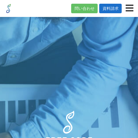
問い合わせ
資料請求
M
トップ
CMSの特徴・機能
CMSの製品比較表
CMSの製品比較表
WordPress｜ワードプレスとのCMS比較表
CMS事例紹介
CMS導入事例
焼津水産化学工業様の事例
伊藤鐵工所様の事例